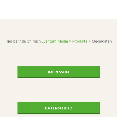
A
06-
13
Hier befinde ich mich:
Eventum Media
>
Produkte
>
Mediadaten
IMPRESSUM
DATENSCHUTZ