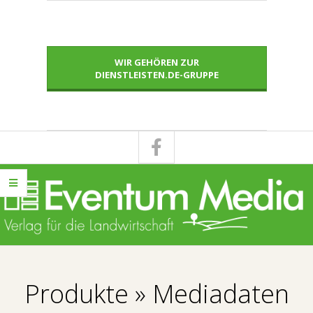
Skip
to
content
WIR GEHÖREN ZUR
DIENSTLEISTEN.DE-GRUPPE
E
Primary
V
Navigation
Produkte »
Mediadaten
Menu