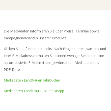
E
N
T
Die Media­da­ten infor­mie­ren Sie über Prei­se, Ter­mi­ne sowie
U
Kam­pa­gnen­va­ri­an­ten unse­rer Produkte.
M
Kli­cken Sie auf einen der Links. Nach Ein­ga­be Ihres Namens und
Ihrer E‑Mailadresse erhal­ten Sie bin­nen weni­ger Sekun­den eine
M
auto­ma­ti­sier­te E‑Mail mit den gewünsch­ten Media­da­ten als
PDF-Datei.
E
Media­da­ten Land­frau­en Jahrbücher
D
Media­da­ten Land­Frau kurz und knapp
I
2017-