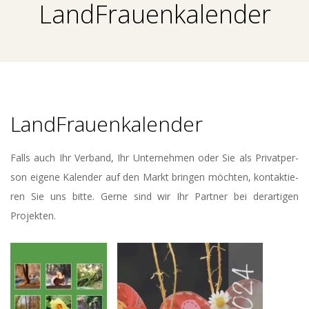
E
LandFrauenkalender
N
T
U
LandFrauenkalender
M
Falls auch Ihr Ver­band, Ihr Unter­neh­men oder Sie als Pri­vat­per­
M
son eige­ne Kalen­der auf den Markt brin­gen möch­ten, kon­tak­tie­
ren Sie uns bit­te. Ger­ne sind wir Ihr Part­ner bei der­ar­ti­gen
E
Projekten.
D
I