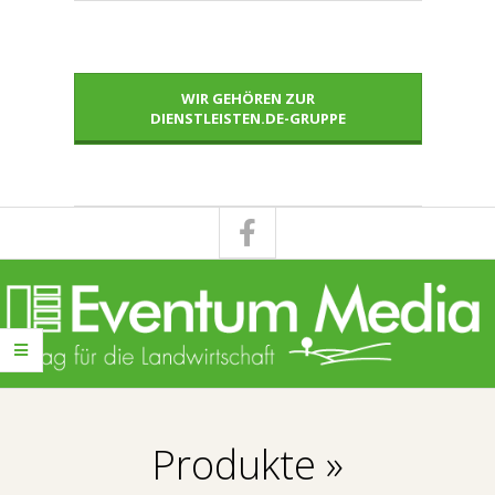
Skip
to
content
WIR GEHÖREN ZUR
DIENSTLEISTEN.DE-GRUPPE
E
Primary
V
Navigation
Produkte »
Menu