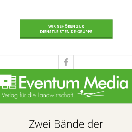
Skip
to
content
WIR GEHÖREN ZUR
DIENSTLEISTEN.DE-GRUPPE
E
Primary
V
Navigation
Zwei Bände der
Menu