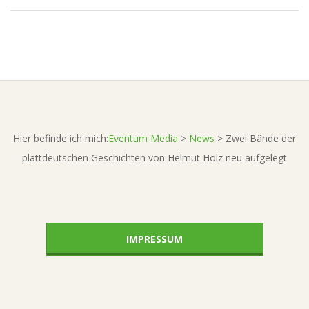
A
2016-
04-
05
Hier befinde ich mich:
Eventum Media
>
News
>
Zwei Bände der
plattdeutschen Geschichten von Helmut Holz neu aufgelegt
IMPRESSUM