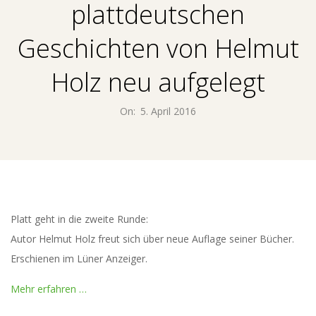
E
plattdeutschen
N
Geschichten von Helmut
T
Holz neu aufgelegt
U
On:
5. April 2016
M
M
E
Platt geht in die zwei­te Runde:
Autor Hel­mut Holz freut sich über neue Auf­la­ge sei­ner Bücher.
D
Erschie­nen im Lüner Anzeiger.
I
Mehr erfah­ren …