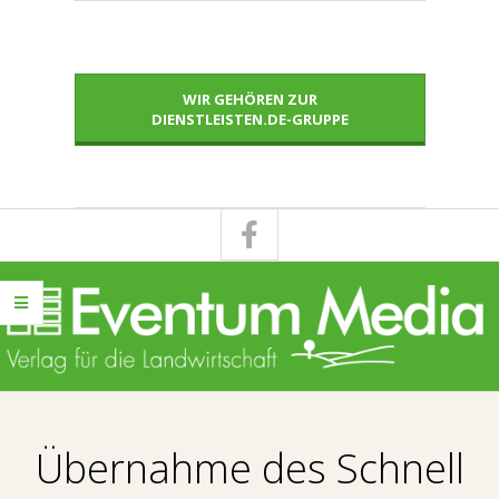
Skip
to
content
WIR GEHÖREN ZUR
DIENSTLEISTEN.DE-GRUPPE
E
Primary
V
Navigation
Übernahme des Schnell
Menu