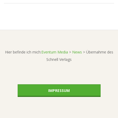
A
2015-
08-
14
Hier befinde ich mich:
Eventum Media
>
News
>
Übernahme des
Schnell Verlags
IMPRESSUM