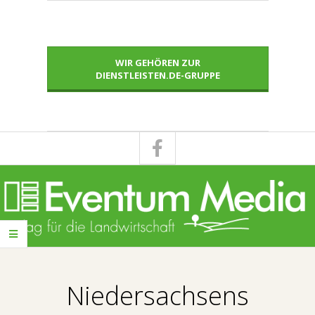
Skip
to
content
WIR GEHÖREN ZUR
DIENSTLEISTEN.DE-GRUPPE
E
Primary
V
Navigation
Niedersachsens
Menu