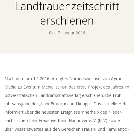
E
Landfrauenzeitschrift
N
erschienen
T
On:
7. Januar 2016
U
M
M
Nach dem am 1.1.2016 erfolg­ten Namens­wech­sel von Agrar-
E
Media zu Even­tum Media ist nun das ers­te Pro­jekt des Jah­res im
ost­west­fä­li­schen Land­wirt­schafts­ver­lag erschie­nen: Die Früh­
D
jahrs­aus­ga­be der „Land­Frau kurz und knapp”. Das aktu­el­le Heft
infor­miert über die neu­es­ten Ereig­nis­se inner­halb des Nie­der­
I
säch­si­schen Land­Frau­en­ver­band Han­no­ver e. V. (
) sowie
NLV
über Wis­sens­wer­tes aus den Berei­chen Frau­en- und Fami­li­en­po­