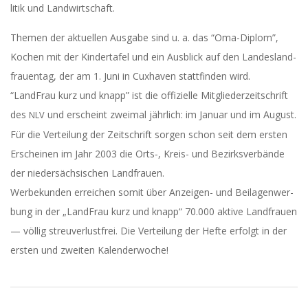
A
li­tik und Landwirtschaft.
The­men der aktu­el­len Aus­ga­be sind u. a. das “Oma-Diplom”,
Kochen mit der Kin­der­ta­fel und ein Aus­blick auf den Lan­des­land­
frau­en­tag, der am 1. Juni in Cux­ha­ven statt­fin­den wird.
“Land­Frau kurz und knapp” ist die offi­zi­el­le Mit­glie­der­zeit­schrift
des
und erscheint zwei­mal jähr­lich: im Janu­ar und im August.
NLV
Für die Ver­tei­lung der Zeit­schrift sor­gen schon seit dem ers­ten
Erschei­nen im Jahr 2003 die Orts‑, Kreis- und Bezirks­ver­bän­de
der nie­der­säch­si­schen Landfrauen.
Wer­be­kun­den errei­chen somit über Anzei­gen- und Bei­la­gen­wer­
bung in der „Land­Frau kurz und knapp“ 70.000 akti­ve Land­frau­en
— völ­lig streu­ver­lust­frei. Die Ver­tei­lung der Hef­te erfolgt in der
ers­ten und zwei­ten Kalenderwoche!
2016-