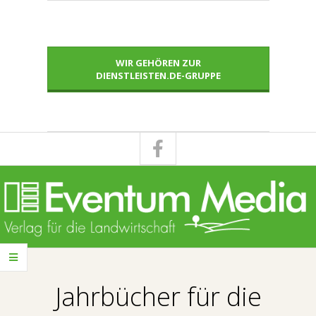
Skip
to
content
WIR GEHÖREN ZUR
DIENSTLEISTEN.DE-GRUPPE
E
Primary
V
Navigation
Jahrbücher für die
Menu