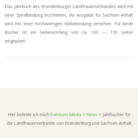
Das Jahr­buch des Bran­den­bur­ger Land­frau­en­ver­ban­des wird mit
einer Spi­ral­bin­dung erschei­nen, die Aus­ga­be für Sach­sen-Anhalt
wird mit einer hoch­wer­ti­gen Kle­be­bin­dung ver­se­hen. Für bei­de
Bücher ist ein Sei­ten­um­fang von ca. 100 — 150 Sei­ten
eingeplant.
2015-
07-
17
Hier befinde ich mich:
Eventum Media
>
News
>
Jahrbücher für
die Landfrauenverbände von Brandenburg und Sachsen-Anhalt