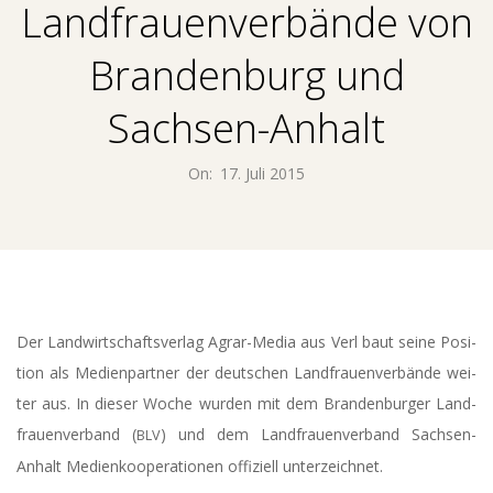
E
Landfrauenverbände von
N
Brandenburg und
T
Sachsen-Anhalt
U
On:
17. Juli 2015
M
M
E
Der Land­wirt­schafts­ver­lag Agrar-Media aus Verl baut sei­ne Posi­
ti­on als Medi­en­part­ner der deut­schen Land­frau­en­ver­bän­de wei­
D
ter aus. In die­ser Woche wur­den mit dem Bran­den­bur­ger Land­
I
frau­en­ver­band (
) und dem Land­frau­en­ver­band Sach­sen-
BLV
Anhalt Medi­en­ko­ope­ra­tio­nen offi­zi­ell unterzeichnet.