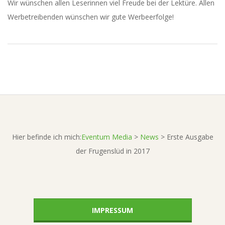
A
Wir wün­schen allen Lese­rin­nen viel Freu­de bei der Lek­tü­re. Allen
Wer­be­trei­ben­den wün­schen wir gute Werbeerfolge!
2017-
03-
10
Hier befinde ich mich:
Eventum Media
>
News
>
Erste Ausgabe
der Frugenslüd in 2017
IMPRESSUM