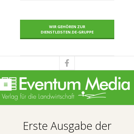
Skip
to
content
WIR GEHÖREN ZUR
DIENSTLEISTEN.DE-GRUPPE
E
Primary
V
Navigation
Erste Ausgabe der
Menu