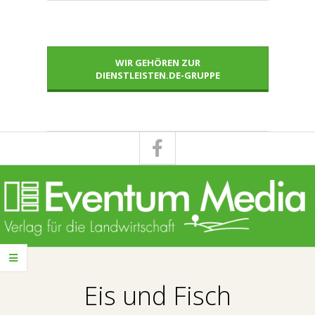
Skip
to
content
WIR GEHÖREN ZUR
DIENSTLEISTEN.DE-GRUPPE
E
Primary
V
Navigation
Eis und Fisch
Menu