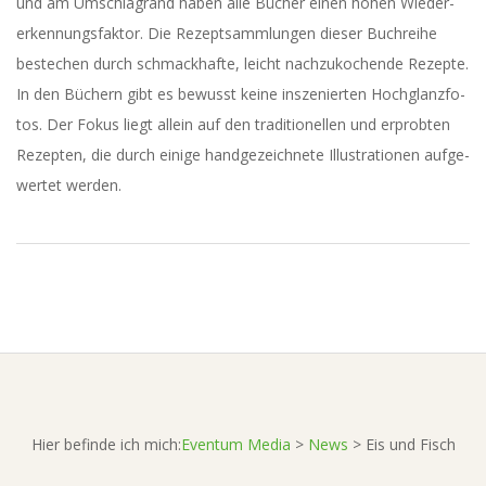
und am Umschlag­rand haben alle Bücher einen hohen Wie­der­
erken­nungs­fak­tor. Die Rezept­samm­lun­gen die­ser Buch­rei­he
bestechen durch schmack­haf­te, leicht nach­zu­ko­chen­de Rezep­te.
In den Büchern gibt es bewusst kei­ne insze­nier­ten Hoch­glanz­fo­
tos. Der Fokus liegt allein auf den tra­di­tio­nel­len und erprob­ten
Rezep­ten, die durch eini­ge hand­ge­zeich­ne­te Illus­tra­tio­nen auf­ge­
wer­tet werden.
2017-
03-
06
Hier befinde ich mich:
Eventum Media
>
News
>
Eis und Fisch