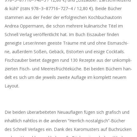
A
kühl“ (
978−3−87716−727−4 / 12,80 €). Bei­de Bücher
&
ISBN
stam­men aus der Feder der erfolg­rei­chen Koch­buch­au­to­rin
Andrea Opper­mann, die schon meh­re­re kuli­na­ri­sche Titel im
Schnell Ver­lag ver­öf­fent­licht hat. Im Buch Eis­zau­ber fin­den
geneig­te Leser/innen geeis­te Träu­me mit und ohne Eis­ma­schi­
ne, außer­dem Soßen, Gebäck, Eis­tor­ten und eisi­ge Cock­tails.
Fisch­zau­ber bie­tet dage­gen rund 130 Rezep­te aus der unkom­pli­
zier­ten Fisch- und Mee­res­früch­te­kü­che. Bei bei­den Büchern han­
delt es sich um die jeweils zwei­te Auf­la­ge im kom­plett neu­em
Layout.
Die bei­den über­ar­bei­te­ten Neu­auf­la­gen fügen sich gra­fisch und
inhalt­lich naht­los in die ande­ren “Herr­lich nostalgisch”-Bücher
des Schnell Ver­la­ges ein. Dank des Karo­mus­ters auf Buch­rü­cken